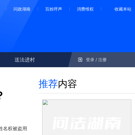
问政湖南
百姓呼声
消费维权
收藏本站
送法进村
登录 / 注册
推荐
内容
？
姓名权被盗用