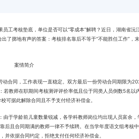
果员工考核垫底，单位是否可以“零成本”解聘？近日，湖南省沅
给出了掷地有声的答案：考核排名靠后不等于“不能胜任工作”，
案情简介
劳动合同，工作表现一直稳定。双方最后一份劳动合同期限为202
约定：若教师在职期间考核测评评价率低且位于同类人员倒数5名以
学校可据此解除合同且不予支付经济补偿金。
示：由于学龄前儿童数量锐减，各学科教师岗位均出现人员富余，
排名靠后且合同期满的教师一律不予续聘。在当学年度语文组考核
手续，并依据合同约定，拒绝支付任何经济补偿金。