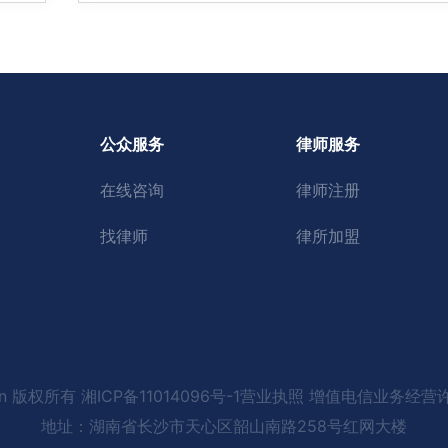
公众服务
律师服务
在线咨询
律师注册
找律师
律所加盟
rednet.cn 版权所有 湘ICP备11014096号-1营业执照 增值电信业务经
地址：湖南省长沙市天心区韶山南路258号红网大楼