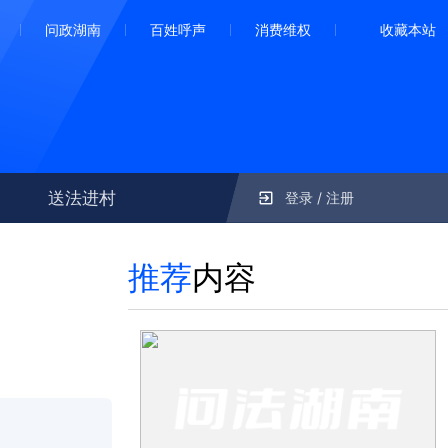
问政湖南
百姓呼声
消费维权
收藏本站
送法进村
登录 / 注册
推荐
内容