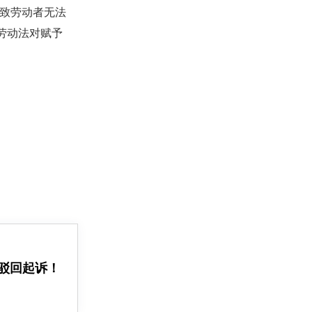
导致劳动者无法
劳动法对赋予
驳回起诉！