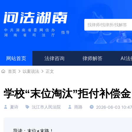
中共湖南省委网信办
指导
湖南省司法厅
网站首页
法律咨询
律师解答
AI
首页
以案说法
正文
学校“末位淘汰”拒付补偿
夏诗
沅江市人民法院
雨路
2026-06-03 10:47
导读：末位≠末路！